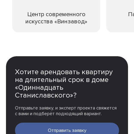
Центр современного
П
искусства «Винзавод»
Хотите арендовать квартиру
на длительный срок в доме
«Одиннадцать
Станиславского»?
Отправьте заявку, и эксперт проекта свяжется
с вами и подберёт подходящий вариант.
Отправить заявку