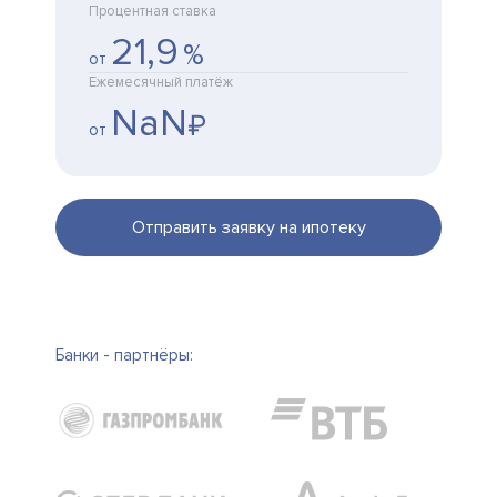
Процентная ставка
21,9
%
от
Ежемесячный платёж
NaN
₽
от
Отправить заявку на ипотеку
Банки - партнёры: