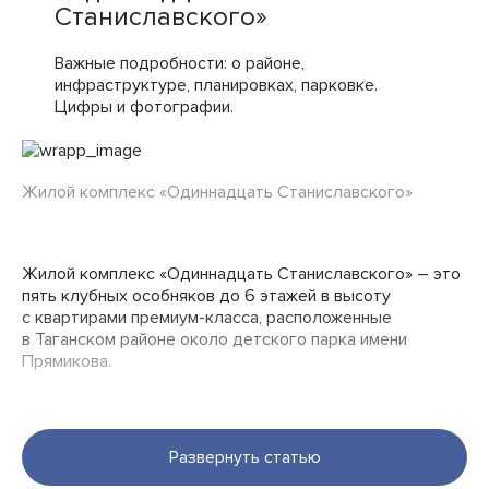
Станиславского»
Важные подробности: о районе,
инфраструктуре, планировках, парковке.
Цифры и фотографии.
Жилой комплекс «Одиннадцать Станиславского»
Жилой комплекс «Одиннадцать Станиславского» – это
пять клубных особняков до 6 этажей в высоту
с квартирами премиум-класса, расположенные
в Таганском районе около детского парка имени
Прямикова.
Фасады малоэтажных домов облицованы светлым
натуральным камнем и тёмным клинкерным кирпичом.
Развернуть статью
Панорамные окна украсили французскими балконами.
На внутренней территории обустроили зелёный двор