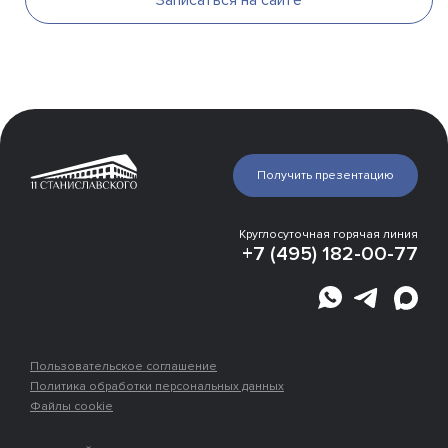
Записаться на сайте
Презентация
Галерея
Инфраструктура
Эксперты о проекте
Получить презентацию
Отделка
Расположение
Места рядом
Круглосуточная горячая линия
Статья
+7 (495) 182-00-77
Застройщик
Этапы
строительства
Ипотека
Пользовательское соглашение
Политика обработки персональных данных
Файлы cookie